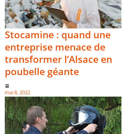
Stocamine : quand une
entreprise menace de
transformer l’Alsace en
poubelle géante
mai 8, 2022