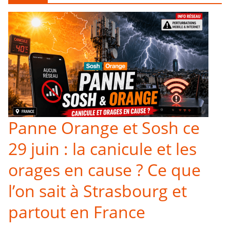
Panne Orange et Sosh ce
29 juin : la canicule et les
orages en cause ? Ce que
l’on sait à Strasbourg et
partout en France