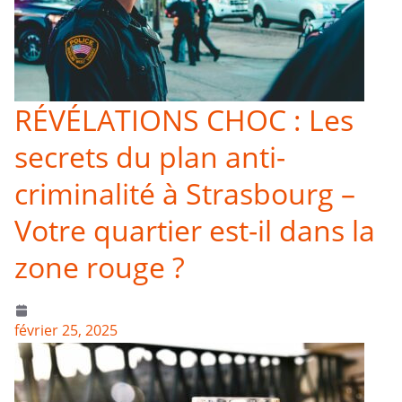
RÉVÉLATIONS CHOC : Les
secrets du plan anti-
criminalité à Strasbourg –
Votre quartier est-il dans la
zone rouge ?
février 25, 2025