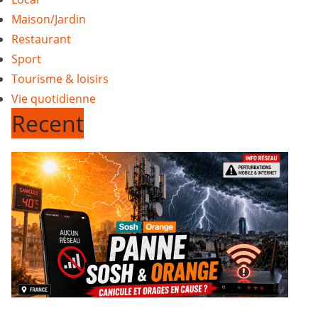
Maison/Jardin
Restaurant
Sport
Tourisme & loisirs
Vie quotidienne
Recent