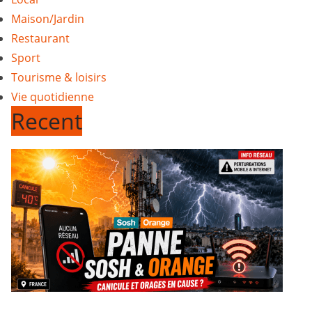
Maison/Jardin
Restaurant
Sport
Tourisme & loisirs
Vie quotidienne
Recent