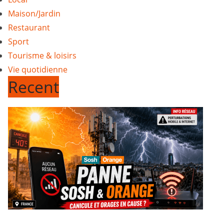
Maison/Jardin
Restaurant
Sport
Tourisme & loisirs
Vie quotidienne
Recent