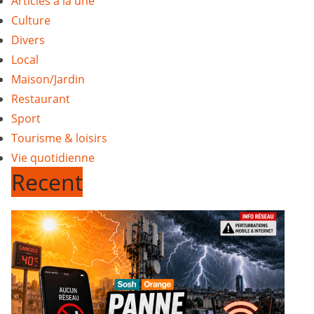
Articles à la une
Culture
Divers
Local
Maison/Jardin
Restaurant
Sport
Tourisme & loisirs
Vie quotidienne
Recent