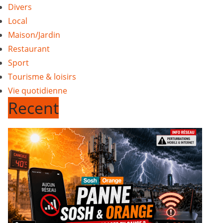
Divers
Local
Maison/Jardin
Restaurant
Sport
Tourisme & loisirs
Vie quotidienne
Recent