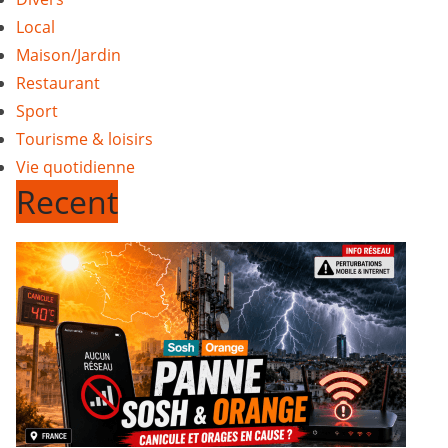
Local
Maison/Jardin
Restaurant
Sport
Tourisme & loisirs
Vie quotidienne
Recent