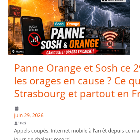
Panne Orange et Sosh ce 29 
les orages en cause ? Ce que
Strasbourg et partout en F
juin 29, 2026
1tvzi
Appels coupés, Internet mobile à l’arrêt depuis ce ma
jours de chaleur record,