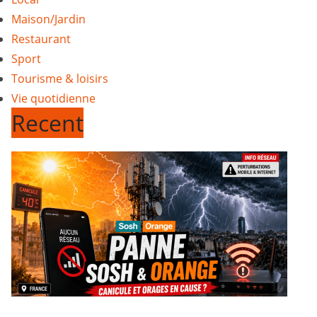
Maison/Jardin
Restaurant
Sport
Tourisme & loisirs
Vie quotidienne
Recent