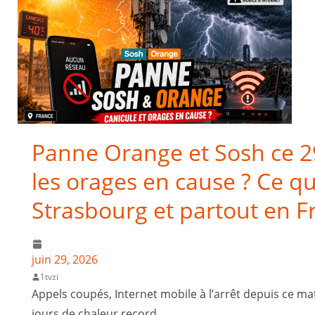
Panne Orange et Sosh ce 29 
les orages en cause ? Ce que
Strasbourg et partout en F
juin 29, 2026
1tvzi
Appels coupés, Internet mobile à l’arrêt depuis ce ma
jours de chaleur record,