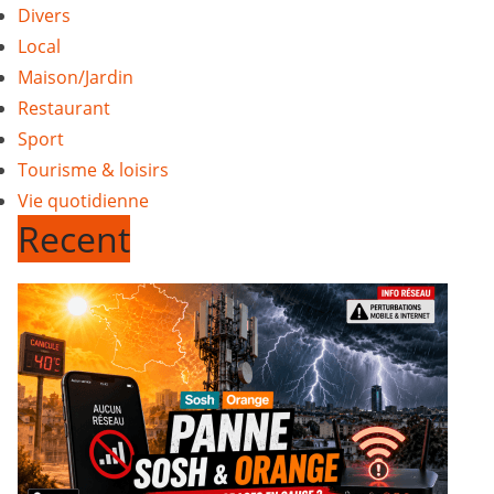
Divers
Local
Maison/Jardin
Restaurant
Sport
Tourisme & loisirs
Vie quotidienne
Recent