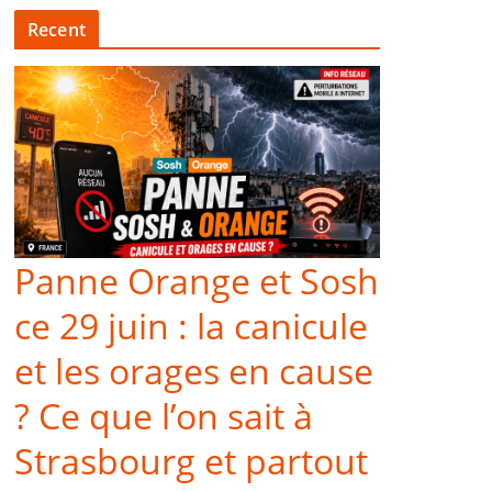
Recent
Panne Orange et Sosh
ce 29 juin : la canicule
et les orages en cause
? Ce que l’on sait à
Strasbourg et partout