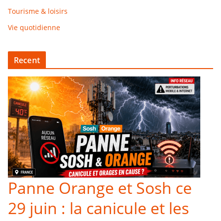
Tourisme & loisirs
Vie quotidienne
Recent
Panne Orange et Sosh ce
29 juin : la canicule et les