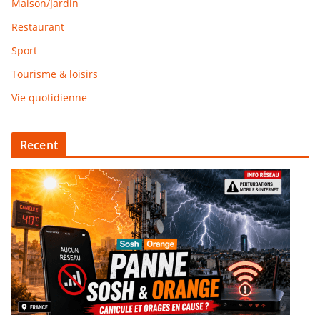
Maison/Jardin
Restaurant
Sport
Tourisme & loisirs
Vie quotidienne
Recent