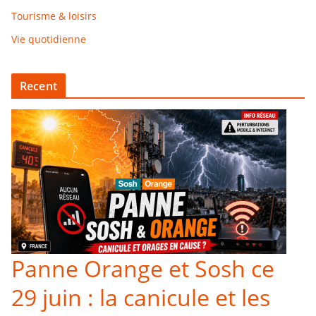
Tourisme & loisirs
Vie quotidienne
Recent
Panne Orange et Sosh ce
29 juin : la canicule et les