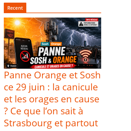
Recent
Panne Orange et Sosh
ce 29 juin : la canicule
et les orages en cause
? Ce que l’on sait à
Strasbourg et partout