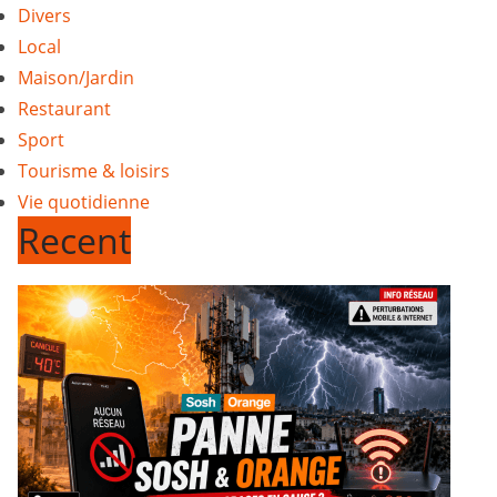
Divers
Local
Maison/Jardin
Restaurant
Sport
Tourisme & loisirs
Vie quotidienne
Recent