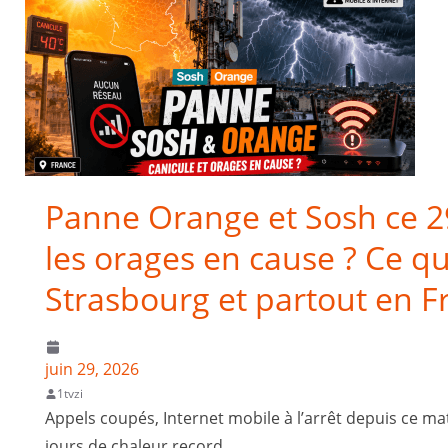
Panne Orange et Sosh ce 29 
les orages en cause ? Ce que
Strasbourg et partout en F
juin 29, 2026
1tvzi
Appels coupés, Internet mobile à l’arrêt depuis ce ma
jours de chaleur record,