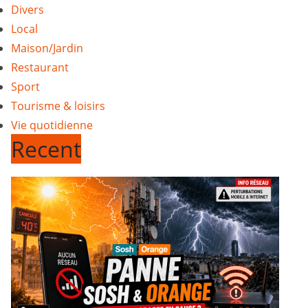
Divers
Local
Maison/Jardin
Restaurant
Sport
Tourisme & loisirs
Vie quotidienne
Recent