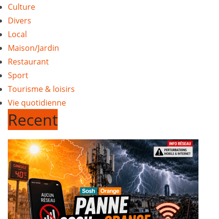
Culture
Divers
Local
Maison/Jardin
Restaurant
Sport
Tourisme & loisirs
Vie quotidienne
Recent