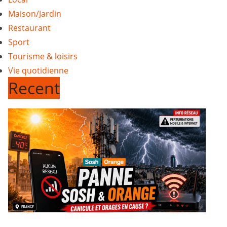
Maison/Jardin
Restaurant
Sport
Tourisme & loisirs
Vie quotidienne
Recent