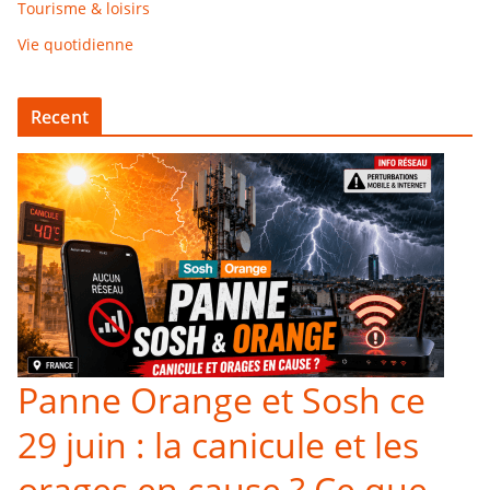
Tourisme & loisirs
Vie quotidienne
Recent
Panne Orange et Sosh ce
29 juin : la canicule et les
orages en cause ? Ce que