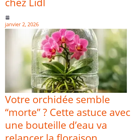
chez Lidl
janvier 2, 2026
Votre orchidée semble
“morte” ? Cette astuce avec
une bouteille d’eau va
relancer la floraison