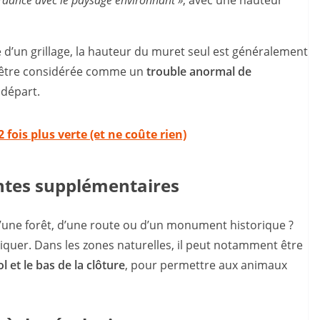
ordance avec le paysage environnant »
, avec une hauteur
d’un grillage, la hauteur du muret seul est généralement
ut être considérée comme un
trouble anormal de
 départ.
 fois plus verte (et ne coûte rien)
intes supplémentaires
 d’une forêt, d’une route ou d’un monument historique ?
liquer. Dans les zones naturelles, il peut notamment être
l et le bas de la clôture
, pour permettre aux animaux