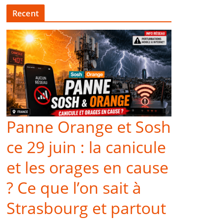
Recent
Panne Orange et Sosh
ce 29 juin : la canicule
et les orages en cause
? Ce que l’on sait à
Strasbourg et partout