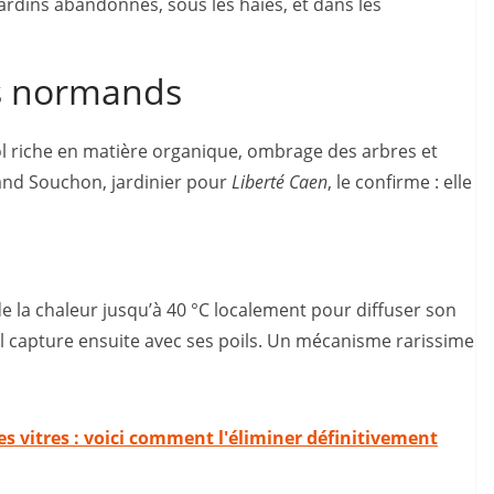
ardins abandonnés, sous les haies, et dans les
es normands
 sol riche en matière organique, ombrage des arbres et
and Souchon, jardinier pour
Liberté Caen
, le confirme : elle
.
 de la chaleur jusqu’à 40 °C localement pour diffuser son
u’il capture ensuite avec ses poils. Un mécanisme rarissime
les vitres : voici comment l'éliminer définitivement