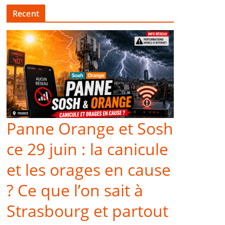
Recent
Panne Orange et Sosh
ce 29 juin : la canicule
et les orages en cause
? Ce que l’on sait à
Strasbourg et partout