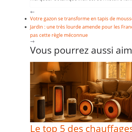
Votre gazon se transforme en tapis de mousse
Jardin : une très lourde amende pour les França
pas cette règle méconnue
Vous pourrez aussi ai
Le top 5 des chauffages