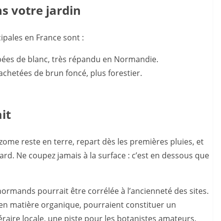
s votre jardin
cipales en France sont :
rbées de blanc, très répandu en Normandie.
 tachetées de brun foncé, plus forestier.
it
izome reste en terre, repart dès les premières pluies, et
ard. Ne coupez jamais à la surface : c’est en dessous que
normands pourrait être corrélée à l’ancienneté des sites.
is en matière organique, pourraient constituer un
raire locale, une piste pour les botanistes amateurs.