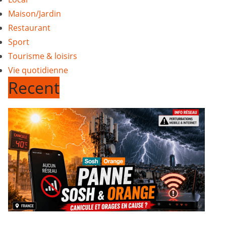
Maison/Jardin
Restaurant
Sport
Tourisme & loisirs
Vie quotidienne
Recent