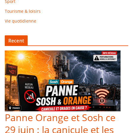
Sport
Tourisme & loisirs
Vie quotidienne
Recent
Panne Orange et Sosh ce
29 juin : la canicule et les