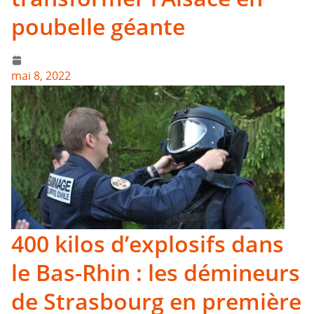
poubelle géante
mai 8, 2022
400 kilos d’explosifs dans
le Bas-Rhin : les démineurs
de Strasbourg en première