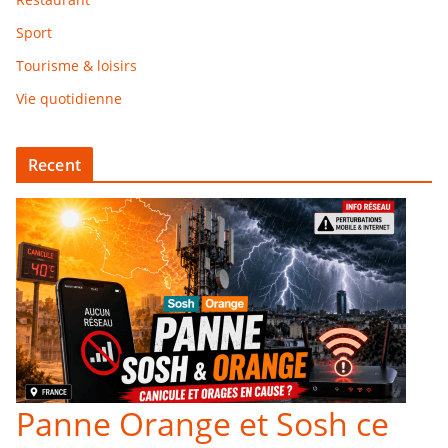
Sport
Tourisme & loisirs
Vie quotidienne
Recent
Panne Orange et Sosh ce