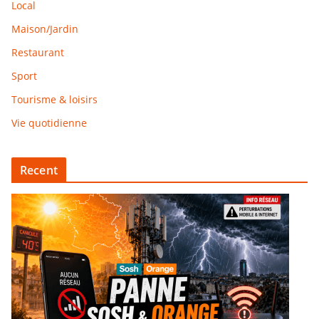
Local
Maison/Jardin
Restaurant
Sport
Tourisme & loisirs
Vie quotidienne
Recent