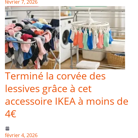
février 7, 2026
Terminé la corvée des
lessives grâce à cet
accessoire IKEA à moins de
4€
février 4, 2026