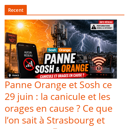
Recent
Panne Orange et Sosh ce
29 juin : la canicule et les
orages en cause ? Ce que
l’on sait à Strasbourg et