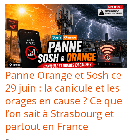
Panne Orange et Sosh ce
29 juin : la canicule et les
orages en cause ? Ce que
l’on sait à Strasbourg et
partout en France