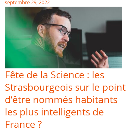
septembre 29, 2022
Fête de la Science : les
Strasbourgeois sur le point
d’être nommés habitants
les plus intelligents de
France ?