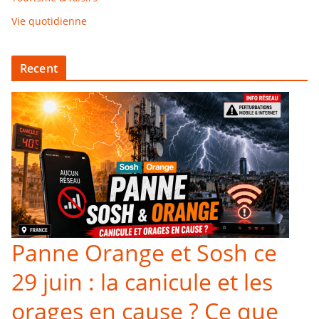
Vie quotidienne
Recent
Panne Orange et Sosh ce
29 juin : la canicule et les
orages en cause ? Ce que