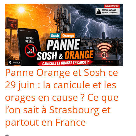
Panne Orange et Sosh ce
29 juin : la canicule et les
orages en cause ? Ce que
l’on sait à Strasbourg et
partout en France