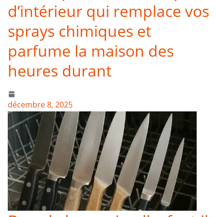
d’intérieur qui remplace vos
sprays chimiques et
parfume la maison des
heures durant
décembre 8, 2025